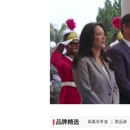
品牌精选
凤凰非常道
|
君品谈