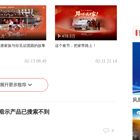
.1万
478.3万
|唐家族与你见证团圆的故事
这个春节，把家带路上！
02-13 08:49
02-11 21:14
凤
暗示产品已搜索不到
0