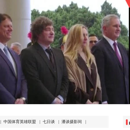
|
中国体育英雄联盟
|
七日谈
|
潘谈摄影间
|