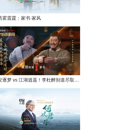
话霍震霆：家书·家风
长安逐梦 vs 江湖逍遥！李杜醉别道尽取舍孤勇