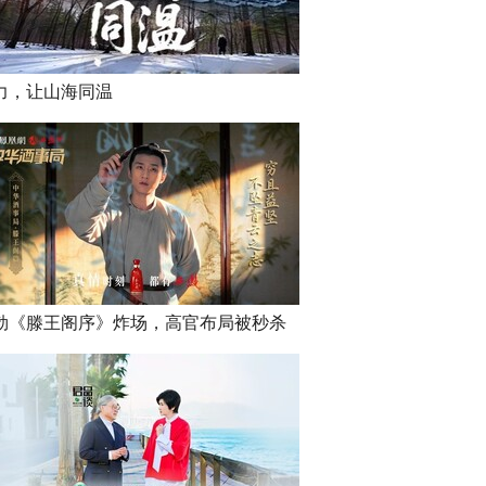
力，让山海同温
勃《滕王阁序》炸场，高官布局被秒杀