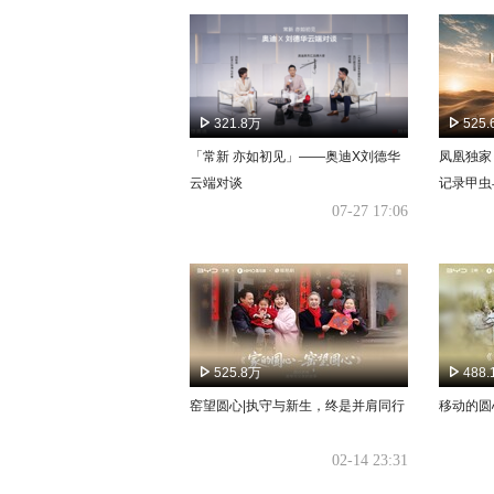
321.8万
525
「常新 亦如初见」——奥迪X刘德华
凤凰独家
云端对谈
记录甲虫
07-27 17:06
525.8万
488
窑望圆心|执守与新生，终是并肩同行
移动的圆
02-14 23:31