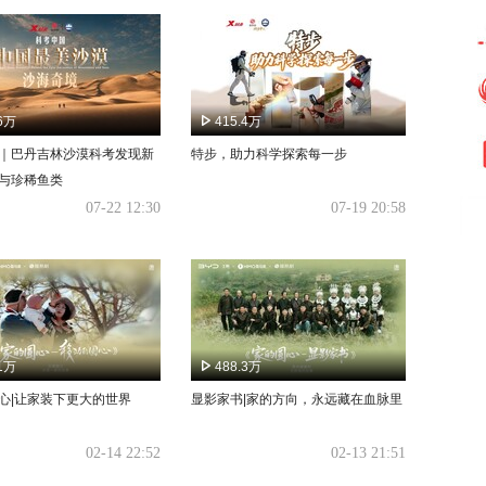
.6万
415.4万
｜巴丹吉林沙漠科考发现新
特步，助力科学探索每一步
与珍稀鱼类
07-22 12:30
07-19 20:58
.1万
488.3万
心|让家装下更大的世界
显影家书|家的方向，永远藏在血脉里
02-14 22:52
02-13 21:51