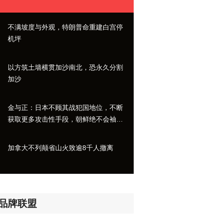
不满坡度与外观，特朗普命重建白宫停
机坪
以方筑土墙横贯加沙南北，恐永久分割
加沙
金与正：日本不顾其战犯国地位，不断
获取更多攻击性手段，朝鲜绝不会袖手
旁观
加拿大不列颠省山火致逾8千人撤离
品牌联盟