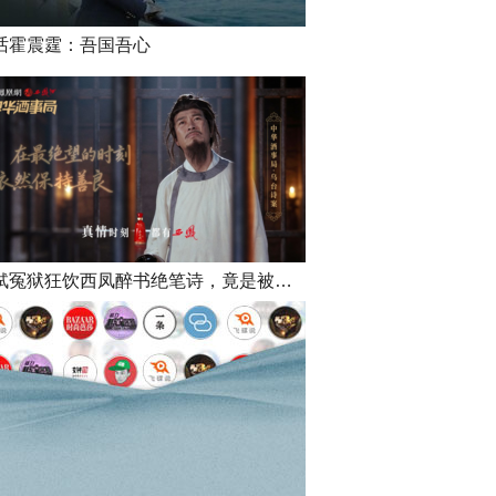
话霍震霆：吾国吾心
苏轼冤狱狂饮西凤醉书绝笔诗，竟是被家人坑了？