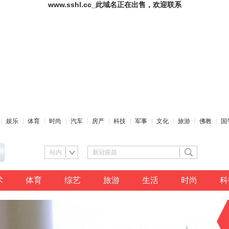
www.sshl.cc_此域名正在出售，欢迎联系
娱乐
体育
时尚
汽车
房产
科技
军事
文化
旅游
佛教
国
站内
术
体育
综艺
旅游
生活
时尚
科