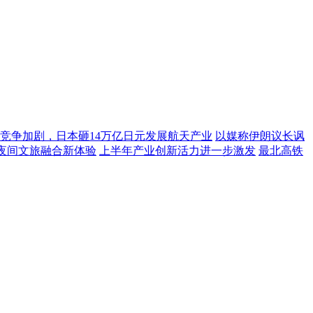
竞争加剧，日本砸14万亿日元发展航天产业
以媒称伊朗议长讽
夜间文旅融合新体验
上半年产业创新活力进一步激发
最北高铁