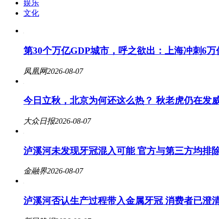
娱乐
文化
第30个万亿GDP城市，呼之欲出：上海冲刺6万
凤凰网
2026-08-07
今日立秋，北京为何还这么热？ 秋老虎仍在发
大众日报
2026-08-07
泸溪河未发现牙冠混入可能 官方与第三方均排
金融界
2026-08-07
泸溪河否认生产过程带入金属牙冠 消费者已澄