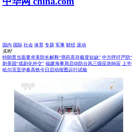
中华网 china.com
国内
国际
社会
体育
专题
军事
财经
滚动
实时
特朗普当面要求美防长解释“弹药库存极度短缺”
中方呼吁严防
刺美国“戏剧化外交”
福建海事局启动防台风三级应急响应
上半
哈尔滨至伊春高铁今日启动按图运行试验