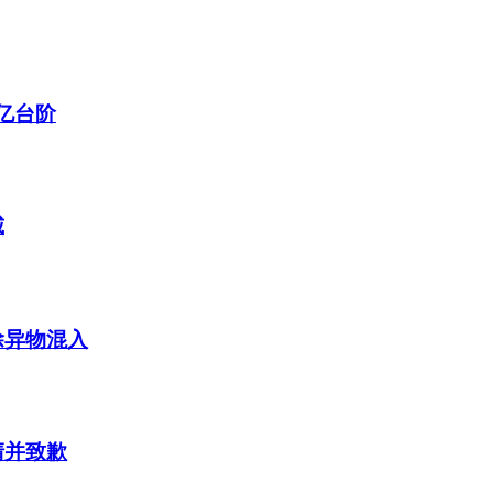
亿台阶
威
除异物混入
清并致歉