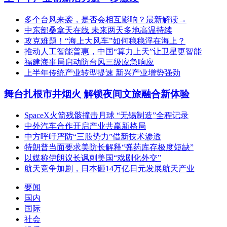
多个台风来袭，是否会相互影响？最新解读→
中东部桑拿天在线 未来两天多地高温持续
攻克难题！“海上大风车”如何稳稳浮在海上？
推动人工智能普惠，中国“算力上天”让卫星更智能
福建海事局启动防台风三级应急响应
上半年传统产业转型提速 新兴产业增势强劲
舞台扎根市井烟火 解锁夜间文旅融合新体验
SpaceX火箭残骸撞击月球 “无锡制造”全程记录
中外汽车合作开启产业共赢新格局
中方呼吁严防“三股势力”借新技术渗透
特朗普当面要求美防长解释“弹药库存极度短缺”
以媒称伊朗议长讽刺美国“戏剧化外交”
航天竞争加剧，日本砸14万亿日元发展航天产业
要闻
国内
国际
社会