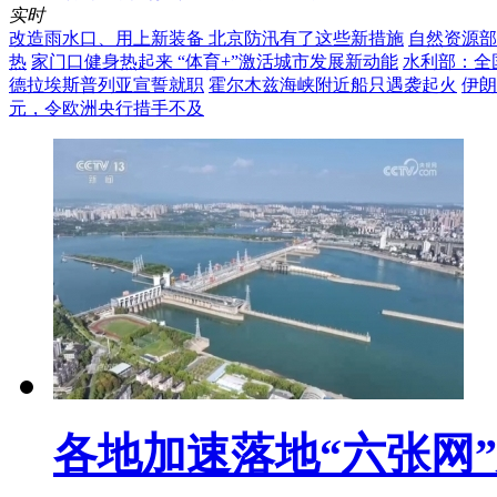
实时
改造雨水口、用上新装备 北京防汛有了这些新措施
自然资源部
热
家门口健身热起来 “体育+”激活城市发展新动能
水利部：全
德拉埃斯普列亚宣誓就职
霍尔木兹海峡附近船只遇袭起火
伊朗
元，令欧洲央行措手不及
各地加速落地“六张网