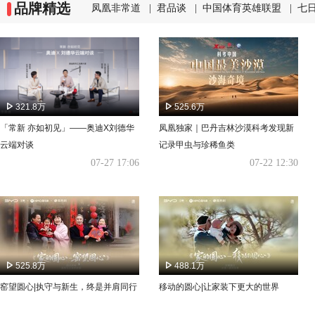
品牌精选
凤凰非常道
|
君品谈
|
中国体育英雄联盟
|
七
321.8万
525.6万
「常新 亦如初见」——奥迪X刘德华
凤凰独家｜巴丹吉林沙漠科考发现新
云端对谈
记录甲虫与珍稀鱼类
07-27 17:06
07-22 12:30
525.8万
488.1万
窑望圆心|执守与新生，终是并肩同行
移动的圆心|让家装下更大的世界